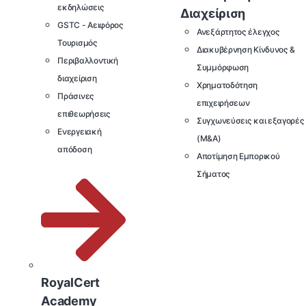
εκδηλώσεις
Διαχείριση
GSTC - Αειφόρος
Ανεξάρτητος έλεγχος
Τουρισμός
Διακυβέρνηση Κίνδυνος &
Περιβαλλοντική
Συμμόρφωση
διαχείριση
Χρηματοδότηση
Πράσινες
επιχειρήσεων
επιθεωρήσεις
Συγχωνεύσεις και εξαγορές
Ενεργειακή
(M&A)
απόδοση
Αποτίμηση Εμπορικού
Σήματος
RoyalCert
Academy