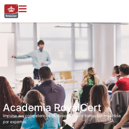
Academia RoyalCert
Impulse sus competencias profesionales con formación impartida
por expertos.