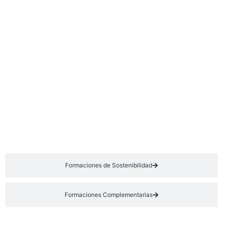
Capacitación en Sistema de Gestión
de Calidad ISO 9001:2015
Training Type
ISO 14001 Environmental
Management System Training
Training Type
Online
Formaciones de Sostenibilidad
Formaciones Complementarias