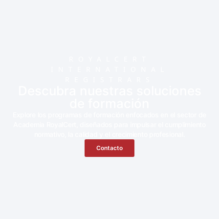
ROYALCERT
INTERNATIONAL
REGISTRARS
Descubra nuestras soluciones
de formación
Explore los programas de formación enfocados en el sector de
Academia RoyalCert, diseñados para impulsar el cumplimiento
normativo, la calidad y el crecimiento profesional.
Contacto