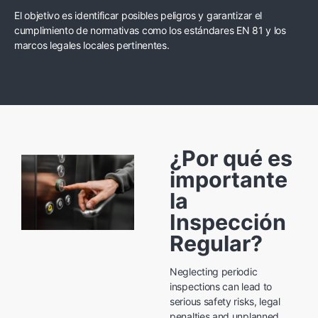
El objetivo es identificar posibles peligros y garantizar el
cumplimiento de normativas como los
estándares EN 81
y los
marcos legales locales pertinentes.
¿Por qué es
importante
la
Inspección
Regular?
Neglecting periodic
inspections can lead to
serious safety risks, legal
penalties and unplanned